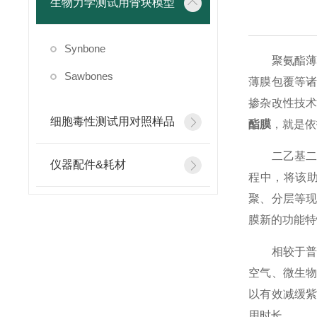
生物力学测试用骨块模型
Synbone
聚氨酯薄膜
Sawbones
薄膜包覆等
掺杂改性技
细胞毒性测试用对照样品
酯膜
，就是依
二乙基二硫
仪器配件&耗材
程中，将该
聚、分层等
膜新的功能特
相较于普通
空气、微生
以有效减缓
用时长。