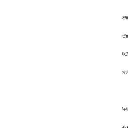
您
您
联
常
详
补