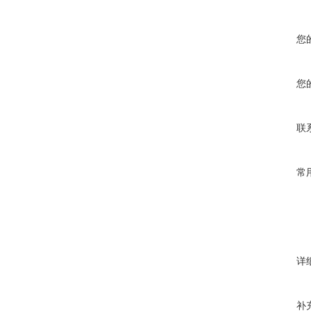
您
您
联
常
详
补